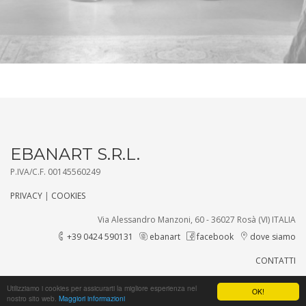
EBANART S.R.L.
P.IVA/C.F. 00145560249
PRIVACY
|
COOKIES
Via Alessandro Manzoni, 60 - 36027 Rosà (VI) ITALIA
+39 0424 590131
ebanart
facebook
dove siamo
CONTATTI
Utilizziamo i cookies per assicurarti la migliore esperienza nel
OK!
nostro sito web.
Maggiori informazioni